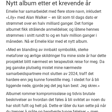
Nytt album etter et krevende år
Emelie har samarbeidet med flere store navn, inkludert
«Lily» med Alan Walker – en låt som til dags dato er
strømmet over en halv milliard ganger. Det forrige
albumet fikk strålende anmeldelser, og låtene hennes
strømmes i snitt rundt to og en halv million ganger i
måneden. Nå er Emelie klar med et nytt album.
«Med en blanding av innbakt symbolikk, sterke
metaforer og ærlige skildringer fra mine siste år har dette
prosjektet blitt nærmest en terapeutisk reise for meg. Da
jeg ganske plutselig mistet mine nærmeste
samarbeidspartnere mot slutten av 2024, traff det
hardere enn jeg kunne forestille meg. I stedet for å bli
liggende nede, gjorde jeg det jeg kan best: Jeg skrev.»
Albumet rommer kompromissløse og tidvis brutale
beskrivelser av hvordan det føles å bli sviktet av noen du
har stolt fullt og helt på. Dette er låter du kan sette på når
du trenger å gråte og bearbeide tunge følelser – men