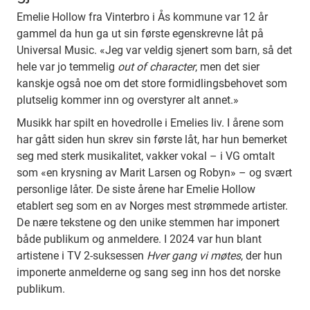
Emelie Hollow fra Vinterbro i Ås kommune var 12 år
gammel da hun ga ut sin første egenskrevne låt på
Universal Music. «Jeg var veldig sjenert som barn, så det
hele var jo temmelig
out of character
, men det sier
kanskje også noe om det store formidlingsbehovet som
plutselig kommer inn og overstyrer alt annet.»
Musikk har spilt en hovedrolle i Emelies liv. I årene som
har gått siden hun skrev sin første låt, har hun bemerket
seg med sterk musikalitet, vakker vokal – i VG omtalt
som «en krysning av Marit Larsen og Robyn» – og svært
personlige låter. De siste årene har Emelie Hollow
etablert seg som en av Norges mest strømmede artister.
De nære tekstene og den unike stemmen har imponert
både publikum og anmeldere. I 2024 var hun blant
artistene i TV 2-suksessen
Hver gang vi møtes
, der hun
imponerte anmelderne og sang seg inn hos det norske
publikum.