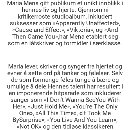
Maria Mena gitt publikum et unikt innblikk i
hennes liv og hjerte. Gjennom ni
kritikerroste studioalbum, inkludert
suksesser som «Apparently Unaffected»,
«Cause and Effect», «Viktoria», og «And
Then Came You»,har Mena etablert seg
som en låtskriver og formidler i særklasse.
Maria lever, skriver og synger fra hjertet og
evner å sette ord på tanker og følelser. Selv
de som formange føles tunge å bære og
umulige å dele.Hennes talent har resultert i
en imponerende hitparade som inkluderer
sanger som «I Don't Wanna SeeYou With
Her», «Just Hold Me», «You’re The Only
One», «All This Time», «It Took Me
BySurprise», «You Live And You Learn»,
«Not OK» og den tidløse klassikeren