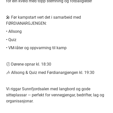
for ein kveld med topp stemning og fotballglede!
🎤 Før kampstart vert det i samarbeid med
FØRDIANARGJENGEN:
• Allsong
• Quiz
• VM-låter og oppvarming til kamp
🕖 Dørene opnar kl. 18:30
🎶 Allsong & Quiz med Førdianargjengen kl. 19:30
Vi riggar Sunnfjordsalen med langbord og gode
sitteplassar — perfekt for vennegjengar, bedrifter, lag og
organisasjonar.