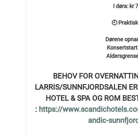
I døra: kr 
🕘 Praktisk
Dørene opnar
Konsertstart
Aldersgrense
BEHOV FOR OVERNATTI
LARRIS/SUNNFJORDSALEN ER
HOTEL & SPA OG ROM BES
:
https://www.scandichotels.c
andic-sunnfjor