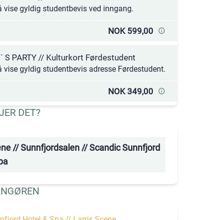
 vise gyldig studentbevis ved inngang.
NOK 599,00
` S PARTY // Kulturkort Førdestudent
 vise gyldig studentbevis adresse Førdestudent.
NOK 349,00
JER DET?
ene // Sunnfjordsalen // Scandic Sunnfjord
pa
ANGØREN
fjord Hotel & Spa // Larris Scene.