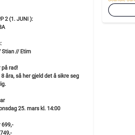
2 (1. JUNI ):
BA
:
 Stian // Etim
r på rad!
 8 åra, så her gjeld det å sikre seg
lig.
tar
 onsdag 25. mars kl. 14:00
r 699,-
 749,-