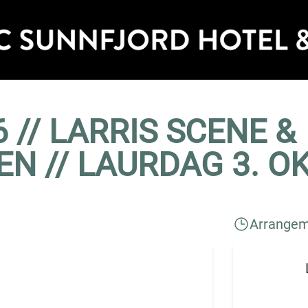
 // LARRIS SCENE &
N // LAURDAG 3. O
Arrangem