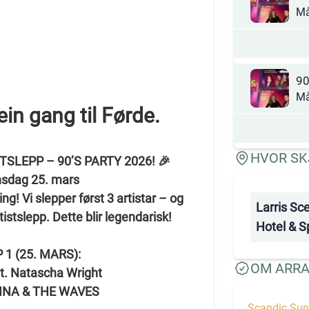
Må
90
Må
in gang til Førde.
HVOR SK
SLEPP – 90’S PARTY 2026! 🎉
Onsdag 25. mars
ng! Vi slepper først 3 artistar – og
Larris Sc
rtistslepp. Dette blir legendarisk!
Hotel & S
 1 (25. MARS):
OM ARR
. Natascha Wright
INA & THE WAVES
Scandic Sunn