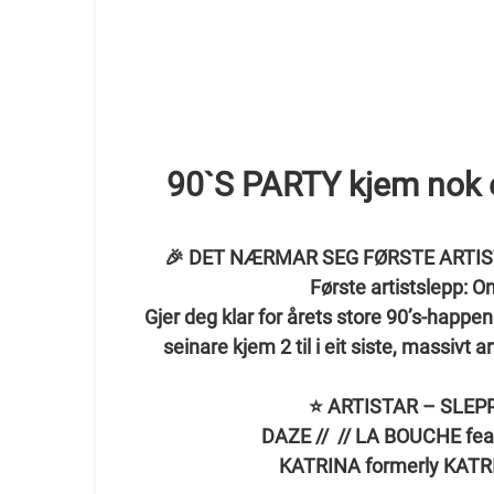
90`S PARTY kjem nok e
🎉 DET NÆRMAR SEG FØRSTE ARTIST
Første artistslepp: 
Gjer deg klar for årets store 90’s‑happeni
seinare kjem 2 til i eit siste, massivt a
⭐ ARTISTAR – SLEPP
DAZE // //
LA BOUCHE feat
KATRINA formerly
KATR