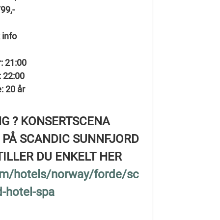
799,-
 info
: 21:00
: 22:00
: 20 år
NG ? KONSERTSCENA
 PÅ SCANDIC SUNNFJORD
TILLER DU ENKELT HER
om/hotels/norway/forde/sc
d-hotel-spa