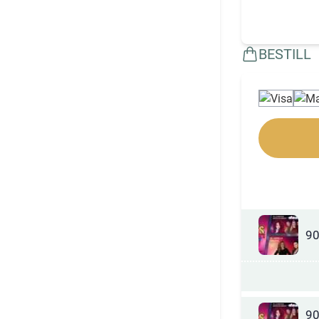
BESTILL
90
90