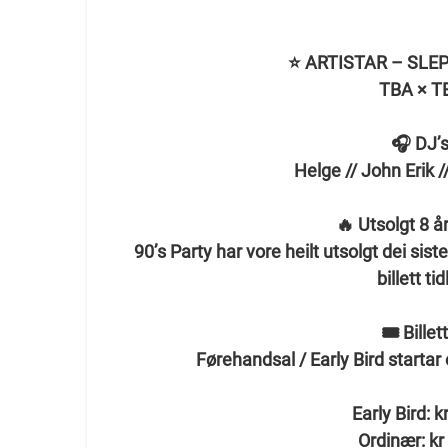
⭐ ARTISTAR – SLEPP 
TBA × T
🎧 DJ’s
Helge // John Erik //
🔥 Utsolgt 8 å
90’s Party har vore heilt utsolgt dei siste
billett tid
🎟️ Billet
Førehandsal / Early Bird startar
Early Bird: k
Ordinær: kr