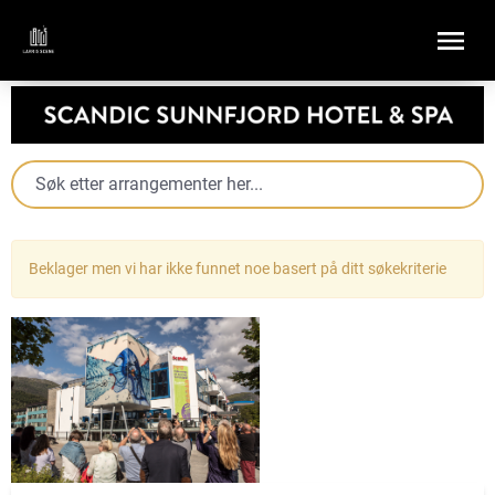
Beklager men vi har ikke funnet noe basert på ditt søkekriterie