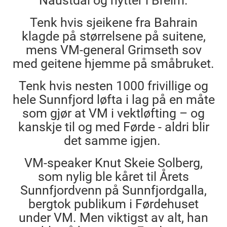
Naustdal og hytter i Breim.
Tenk hvis sjeikene fra Bahrain
klagde på størrelsene på suitene,
mens VM-general Grimseth sov
med geitene hjemme på småbruket.
Tenk hvis nesten 1000 frivillige og
hele Sunnfjord løfta i lag på en måte
som gjør at VM i vektløfting – og
kanskje til og med Førde - aldri blir
det samme igjen.
VM-speaker Knut Skeie Solberg,
som nylig ble kåret til Årets
Sunnfjordvenn på Sunnfjordgalla,
bergtok publikum i Førdehuset
under VM. Men viktigst av alt, han